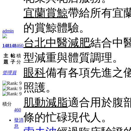
宜蘭賞鯨
帶給所有宜
的賞鯨體驗。
admin
台北中醫減肥
結合中
148
148
460
型減重與體質調理。
主
帖
積
題
子
分
眼科
備有各項先進之
管理員
照護。
肌動減脂
適合用於腹
積分
460
條的忙碌現代人。
發消
息