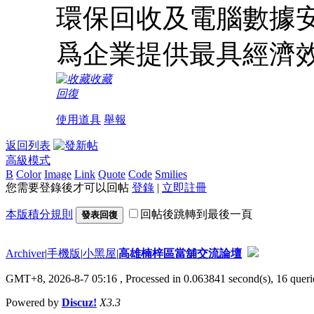
環保回收及電腦數據
爲企業提供最具經濟
收藏
回復
使用道具
舉報
返回列表
高級模式
B
Color
Image
Link
Quote
Code
Smilies
您需要登錄後才可以回帖
登錄
|
立即註冊
本版積分規則
回帖後跳轉到最後一頁
發表回復
Archiver
|
手機版
|
小黑屋
|
高雄楠梓區當舖交流論壇
GMT+8, 2026-8-7 05:16
, Processed in 0.063841 second(s), 16 querie
Powered by
Discuz!
X3.3