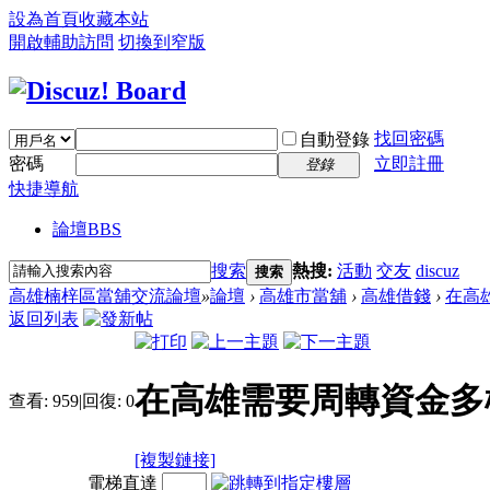
設為首頁
收藏本站
開啟輔助訪問
切換到窄版
找回密碼
自動登錄
密碼
立即註冊
登錄
快捷導航
論壇
BBS
搜索
熱搜:
活動
交友
discuz
搜索
高雄楠梓區當舖交流論壇
»
論壇
›
高雄市當舖
›
高雄借錢
›
在高
返回列表
在高雄需要周轉資金多
查看:
959
|
回復:
0
[複製鏈接]
電梯直達