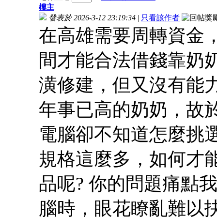
樓主
發表於 2026-3-12 23:19:34
|
只看該作者
在高雄需要周轉資金
間才能合法借錢靠奶
潢修建，但又沒有能
年事已高的奶奶，故於臉
電腦卻不知道怎麼挑選
規格這麼多，如何才能
品呢? 你的問題痛點
腦時，眼花瞭亂難以