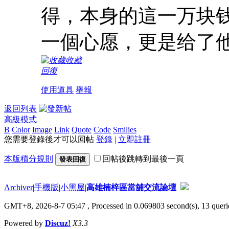
得，本身的這一万块
一個心愿，更是给了
收藏
回復
使用道具
舉報
返回列表
高級模式
B
Color
Image
Link
Quote
Code
Smilies
您需要登錄後才可以回帖
登錄
|
立即註冊
本版積分規則
回帖後跳轉到最後一頁
發表回復
Archiver
|
手機版
|
小黑屋
|
高雄楠梓區當舖交流論壇
GMT+8, 2026-8-7 05:47
, Processed in 0.069803 second(s), 13 querie
Powered by
Discuz!
X3.3