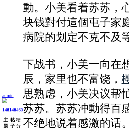
動。小美看着苏苏，
块钱對付這個屯子家
病院的划定不克不及
下战书，小美一向在
辰，家里也不富饶，
思熟虑，小美决议帮
admin
苏苏。苏苏冲動得百
148
148
460
不绝地说着感激的话
主
帖
積
題
子
分