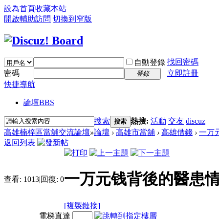
設為首頁
收藏本站
開啟輔助訪問
切換到窄版
找回密碼
自動登錄
密碼
立即註冊
登錄
快捷導航
論壇
BBS
搜索
熱搜:
活動
交友
discuz
搜索
高雄楠梓區當舖交流論壇
»
論壇
›
高雄市當舖
›
高雄借錢
›
一万
返回列表
一万元钱背後的醫患
查看:
1013
|
回復:
0
[複製鏈接]
電梯直達